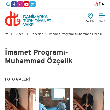
DA
Cami Bul
Menü
asayfa
Güncel
Haberler
İmamet Programı-Muhammed Özçelik
İmamet Programı-
Muhammed Özçelik
FOTO GALERİ