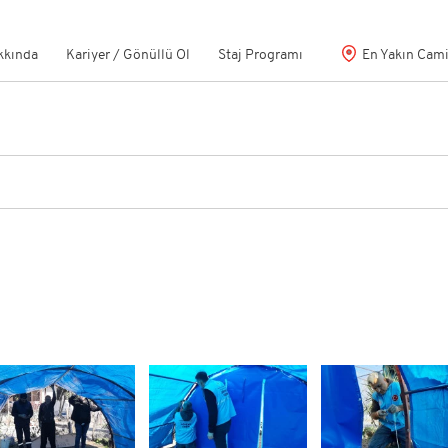
kkında
Kariyer / Gönüllü Ol
Staj Programı
En Yakın Cam