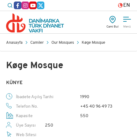
EN
Cami Bul
Menü
Anasayfa
Camiler
Our Mosques
Køge Mosque
Køge Mosque
KÜNYE
İbadete Açılış Tarihi
1990
Telefon No.
+45 40 96 49 73
Kapasite
550
Üye Sayısı
250
Web Sitesi