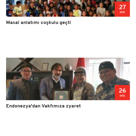
27
sep.
Masal anlatımı coşkulu geçti
26
sep.
Endonezya'dan Vakfımıza zyaret