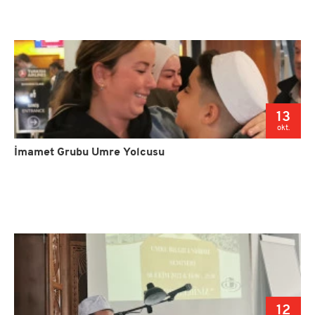
13
okt.
İmamet Grubu Umre Yolcusu
12