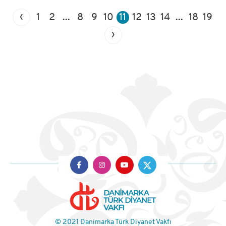
‹
1
2
...
8
9
10
11
12
13
14
...
18
19
›
© 2021 Danimarka Türk Diyanet Vakfı