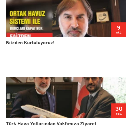
9
okt.
Faizden Kurtuluyoruz!
30
sep.
Türk Hava Yollarından Vakfımıza Ziyaret