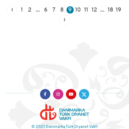
‹
1
2
...
6
7
8
9
10
11
12
...
18
19
›
© 2021 Danimarka Türk Diyanet Vakfı