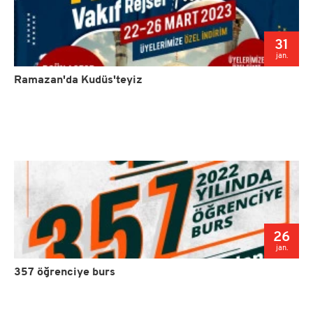
31
jan.
Ramazan'da Kudüs'teyiz
26
jan.
357 öğrenciye burs