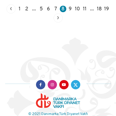
‹
1
2
...
5
6
7
8
9
10
11
...
18
19
›
© 2021 Danimarka Türk Diyanet Vakfı