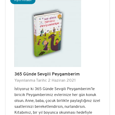
Ayın Kitabı
Ayın Kitabı
Hayat Rehberi Kur’an Tefsiri
365 Günde Sevgili Peygamberim
Yayınlanma Tarihi: 18 Ocak 2022
Yayınlanma Tarihi: 2 Haziran 2021
Diyanet İşleri Başkanlığı, toplumu din konusunda
İstiyoruz ki 365 Günde Sevgili Peygamberim’le
aydınlatma görevi uyarınca ve İslam’ın, insanlığın
biricik Peygamberimiz evlerinize her gün konuk
yolunu ve ufkunu aydınlatan ilkelerinin
olsun. Anne, baba, çocuk birlikte paylaştığınız özel
yeryüzünün her köşesine ulaşması idealiyle,
saatlerinizi bereketlendirsin, nurlandırsın.
kuruluşundan günümüze birçok eser yayınlamış
Kitabımız, bir yıl boyunca okunması hedefiyle