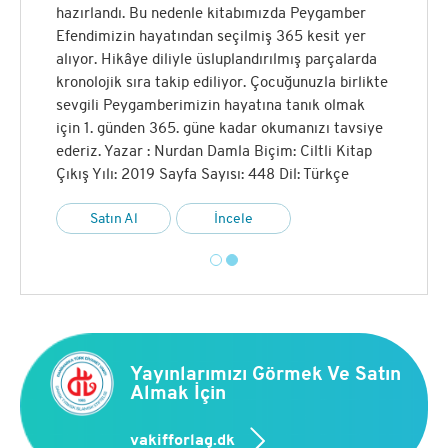
ve nice hizmetler üretmiştir. Elinizdeki eser de
hazırlandı. Bu nedenle kitabımızda Peygamber
Başkanlığın, yüce kitabımız Kur’ân-ı Kerîm’in
Efendimizin hayatından seçilmiş 365 kesit yer
mesajlarını, günümüz insanının aklına, kalbine,
alıyor. Hikâye diliyle üsluplandırılmış parçalarda
idrakine sunma gayesine matuf olarak büyük bir
kronolojik sıra takip ediliyor. Çocuğunuzla birlikte
özveri ve gayretle hazırlanmış kıymetli bir
sevgili Peygamberimizin hayatına tanık olmak
çalışmadır.
için 1. günden 365. güne kadar okumanızı tavsiye
ederiz. Yazar : Nurdan Damla Biçim: Ciltli Kitap
Satın Al
İncele
Çıkış Yılı: 2019 Sayfa Sayısı: 448 Dil: Türkçe
Satın Al
İncele
Yayınlarımızı Görmek Ve Satın
Almak İçin
vakifforlag.dk