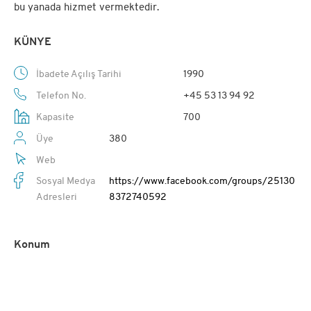
bu yanada hizmet vermektedir.
KÜNYE
İbadete Açılış Tarihi
1990
Telefon No.
+45 53 13 94 92
Kapasite
700
Üye
380
Web
Sosyal Medya
https://www.facebook.com/groups/25130
Adresleri
8372740592
Konum