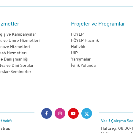
izmetler
Projeler ve Programlar
ğış ve Kampanyalar
FÖYEP
c ve Umre Hizmetleri
FÖYEP Hazırlık
naze Hizmetleri
Hafızlık
kah Hizmetleri
UİP
le Danışmanlığı
Yarışmalar
tva ve Dini Sorular
İyilik Yolunda
rslar-Seminerler
t Vakfı
Vakıf Çalışma Saa
ostrup
Hafta içi: 08:00-