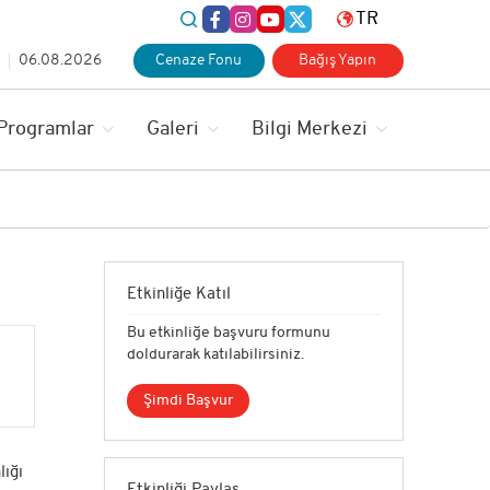
TR
06.08.2026
Cenaze Fonu
Bağış Yapın
 Programlar
Galeri
Bilgi Merkezi
Etkinliğe Katıl
Bu etkinliğe başvuru formunu
doldurarak katılabilirsiniz.
Şimdi Başvur
lığı