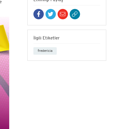
Etkinliği Paylaş
e
İlgili Etiketler
fredericia