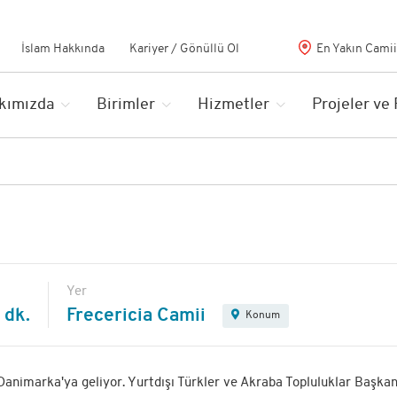
İslam Hakkında
Kariyer / Gönüllü Ol
En Yakın Camii
kımızda
Birimler
Hizmetler
Projeler ve
Yer
 dk.
Frecericia Camii
Konum
Danimarka'ya geliyor. Yurtdışı Türkler ve Akraba Topluluklar Başkan