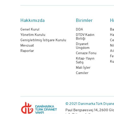
Hakkımızda
Birimler
H
Genel Kurul
DDA
Ba
Yönetim Kurulu
DTDV Kadın
Ha
Birliği
Genişletilmiş İstişare Kurulu
Ce
Diyanet
Mevzuat
Ni
Ungdom
Raporlar
Ai
Cenaze Fonu
Fe
Kitap-Yayın
Ku
Satış
Mali İşler
Camiler
© 2021 Danimarka Türk Diyane
Paul Bergsøesvej 14, 2600 Gl