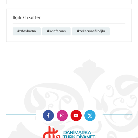
İlgili Etiketler
#dtdvkadin
#konferans
#zekeriyaefiloğlu