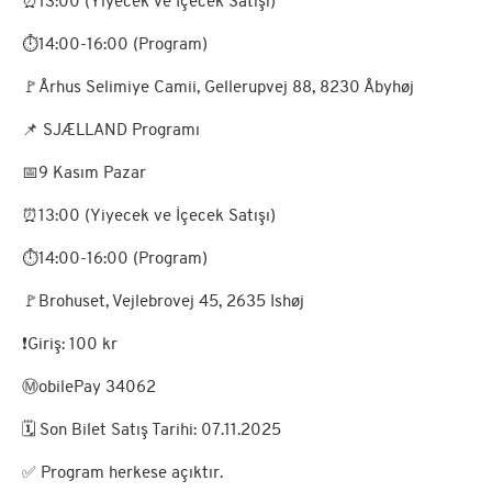
⏰13:00 (Yiyecek ve İçecek Satışı)
⏱️14:00-16:00 (Program)
🚩Århus Selimiye Camii, Gellerupvej 88, 8230 Åbyhøj
​📌 SJÆLLAND Programı
📅9 Kasım Pazar
⏰13:00 (Yiyecek ve İçecek Satışı)
⏱️14:00-16:00 (Program)
🚩Brohuset, Vejlebrovej 45, 2635 Ishøj
❗Giriş: 100 kr
Ⓜ️obilePay 34062
🗓️ Son Bilet Satış Tarihi: 07.11.2025
​✅ Program herkese açıktır.