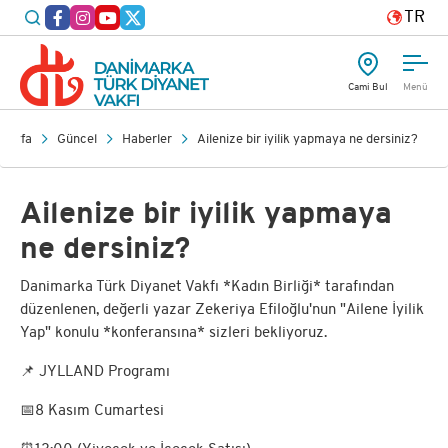
TR
Cami Bul
Menü
sayfa
Güncel
Haberler
Ailenize bir iyilik yapmaya ne dersiniz?
Ailenize bir iyilik yapmaya
ne dersiniz?
Danimarka Türk Diyanet Vakfı *Kadın Birliği* tarafından
düzenlenen, değerli yazar Zekeriya Efiloğlu'nun "Ailene İyilik
Yap" konulu *konferansına* sizleri bekliyoruz.
📌 JYLLAND Programı
📅8 Kasım Cumartesi