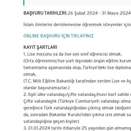
BAŞVURU TARİHLERİ:
26 Şubat 2024 - 31 Mayıs 2024
İslam ilimlerini derinlemesine öğrenmek isteyenler için
ONLİNE BAŞVURU İÇİN TIKLAYINIZ
KAYIT ŞARTLARI
1. Lise mezunu ya da lise son sınıf öğrencisi olmak.
(Orta öğrenimini/lise yurt dışındaki örgün eğitim kur
tamamlama aşamasında olup, Türkiye’deki lise diploma
olmak.
(T.C. Milli Eğitim Bakanlığı tarafından verilen Lise ve 
olanlar başvuramazlar.)
2. İlgili ülke vatandaşı/çifte vatandaş/mavi kart sahib
Çifte vatandaşlık (Türkiye Cumhuriyeti vatandaşı olmay
gereğince Türk vatandaşlığından çıkmış olmak (doğuml
da, sonradan Bakanlar Kurulu’ndan çıkma izni almak sur
vatandaşlığına geçen kişiler)
3. 01.01.2024 tarihi itibariyle 25 yaşından gün almamı