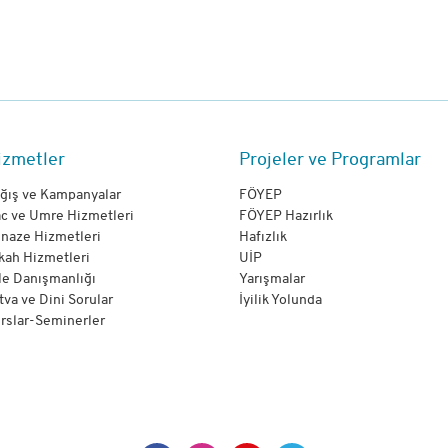
izmetler
Projeler ve Programlar
ğış ve Kampanyalar
FÖYEP
c ve Umre Hizmetleri
FÖYEP Hazırlık
naze Hizmetleri
Hafızlık
kah Hizmetleri
UİP
le Danışmanlığı
Yarışmalar
tva ve Dini Sorular
İyilik Yolunda
rslar-Seminerler