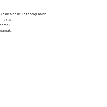
 kesilenler ile kazandığı halde
amazlar.
rmemek.
nmamak.