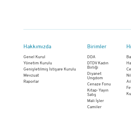
Hakkımızda
Birimler
H
Genel Kurul
DDA
Ba
Yönetim Kurulu
DTDV Kadın
Ha
Birliği
Genişletilmiş İstişare Kurulu
Ce
Diyanet
Mevzuat
Ni
Ungdom
Raporlar
Ai
Cenaze Fonu
Fe
Kitap-Yayın
Ku
Satış
Mali İşler
Camiler