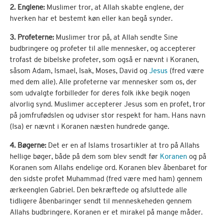
2. Englene:
Muslimer tror, ​​at Allah skabte englene, der
hverken har et bestemt køn eller kan begå synder.
3. Profeterne:
Muslimer tror på, at Allah sendte Sine
budbringere og profeter til alle mennesker, og accepterer
trofast de bibelske profeter, som også er nævnt i Koranen,
såsom Adam, Ismael, Isak, Moses, David og
Jesus
(fred være
med dem alle). Alle profeterne var mennesker som os, der
som udvalgte forbilleder for deres folk ikke begik nogen
alvorlig synd. Muslimer accepterer Jesus som en profet, tror
på jomfrufødslen og udviser stor respekt for ham. Hans navn
(Isa) er nævnt i Koranen næsten hundrede gange.
4. Bøgerne:
Det er en af Islams trosartikler at tro på Allahs
hellige bøger, både på dem som blev sendt før
Koranen
og på
Koranen som Allahs endelige ord. Koranen blev åbenbaret for
den sidste profet Muhammad (fred være med ham) gennem
ærkeenglen Gabriel. Den bekræftede og afsluttede alle
tidligere åbenbaringer sendt til menneskeheden gennem
Allahs budbringere. Koranen er et mirakel på mange måder.