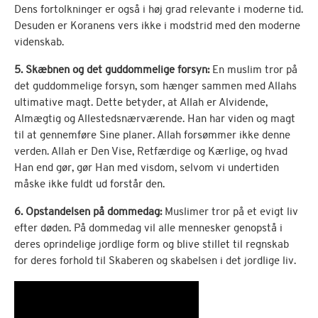
Dens fortolkninger er også i høj grad relevante i moderne tid.
Desuden er Koranens vers ikke i modstrid med den moderne
videnskab.
5. Skæbnen og det guddommelige forsyn:
En muslim tror på
det guddommelige forsyn, som hænger sammen med Allahs
ultimative magt. Dette betyder, at Allah er Alvidende,
Almægtig og Allestedsnærværende. Han har viden og magt
til at gennemføre Sine planer. Allah forsømmer ikke denne
verden. Allah er Den Vise, Retfærdige og Kærlige, og hvad
Han end gør, gør Han med visdom, selvom vi undertiden
måske ikke fuldt ud forstår den.
6. Opstandelsen på dommedag:
Muslimer tror på et evigt liv
efter døden. På dommedag vil alle mennesker genopstå i
deres oprindelige jordlige form og blive stillet til regnskab
for deres forhold til Skaberen og skabelsen i det jordlige liv.