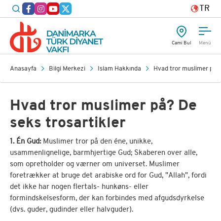
TR
Cami Bul
Menü
Anasayfa
Bilgi Merkezi
İslam Hakkında
Hvad tror muslimer på? 
Hvad tror muslimer på? De
seks trosartikler
1. Én Gud:
Muslimer tror på den éne, unikke,
usammenlignelige, barmhjertige Gud; Skaberen over alle,
som opretholder og værner om universet. Muslimer
foretrækker at bruge det arabiske ord for Gud, "Allah", fordi
det ikke har nogen flertals- hunkøns- eller
formindskelsesform, der kan forbindes med afgudsdyrkelse
(dvs. guder, gudinder eller halvguder).